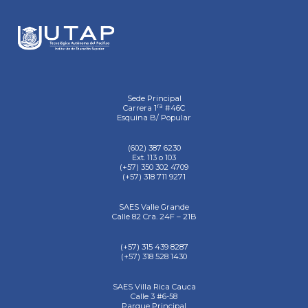
Sede Principal
ra
Carrera 1
#46C
Esquina B/ Popular
(602) 387 6230
Ext. 113 o 103
(+57) 350 302 4709
(+57) 318 711 9271
SAES Valle Grande
Calle 82 Cra. 24F – 21B
(+57) 315 439 8287
(+57) 318 528 1430
SAES Villa Rica Cauca
Calle 3 #6-58
Parque Principal