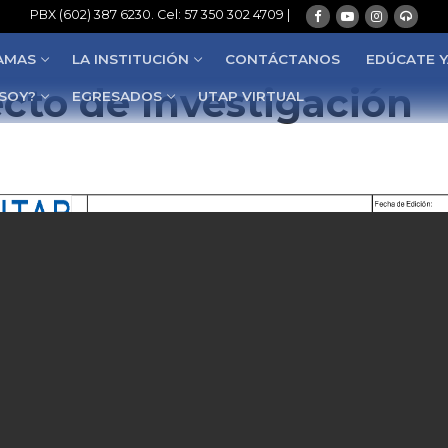
PBX (602) 387 6230. Cel: 57 350 302 4709 |
AMAS
LA INSTITUCIÓN
CONTÁCTANOS
EDÚCATE Y
cto de Investigación
 SOY?
EGRESADOS
UTAP VIRTUAL