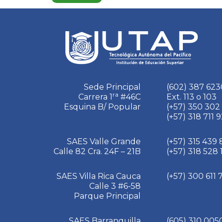
Sede Principal
(602) 387 623
ra
Carrera 1
#46C
Ext. 113 o 103
Esquina B/ Popular
(+57) 350 302
(+57) 318 711 
SAES Valle Grande
(+57) 315 439
Calle 82 Cra. 24F – 21B
(+57) 318 528
SAES Villa Rica Cauca
(+57) 300 611
Calle 3 #6-58
Parque Principal
SAES Barranquilla
(605) 310 005