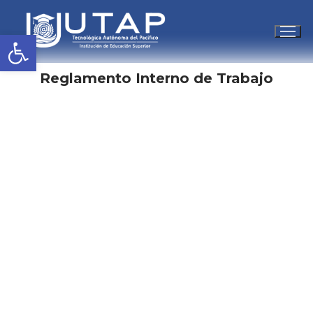
Abrir barra de herramientas
Ir
al
Reglamento Interno de Trabajo
contenido