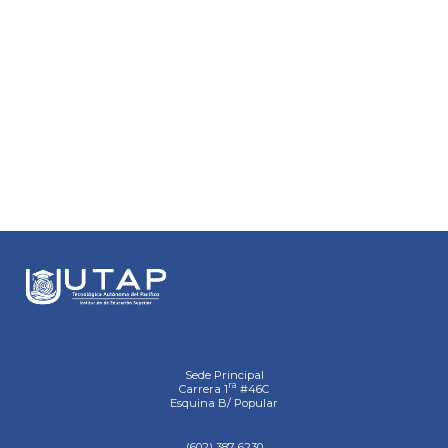
Sede Principal
ra
Carrera 1
#46C
Esquina B/ Popular
(602) 387 6230