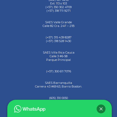
Ext. 113 o 103
(+57) 350 302 4709
(+57) 318 711 9271
SAES Valle Grande
Calle 82 Cra. 24F – 21B
(+57) 315 439 8287
(+57) 318 528 1430
SAES Villa Rica Cauca
Calle 3 #6-58
Parque Principal
(+57) 300 611 7076
SAES Barranquilla
Carrera 43 #69 63, Barrio Boston.
(605) 310 0050
(+57) 317 437 4774
ENLACES RÁPIDOS
Tecnológica Autónoma del Pacífico