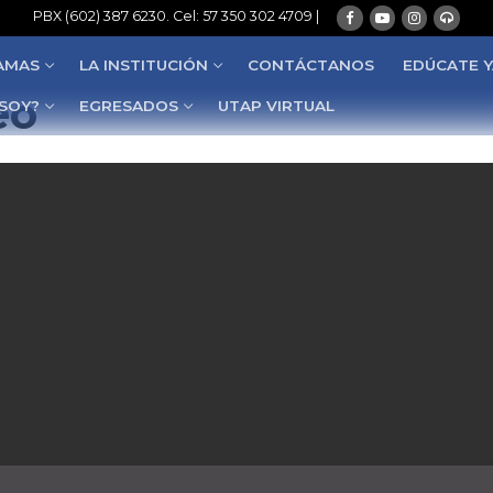
PBX (602) 387 6230. Cel: 57 350 302 4709 |
AMAS
LA INSTITUCIÓN
CONTÁCTANOS
EDÚCATE Y
eo
 SOY?
EGRESADOS
UTAP VIRTUAL