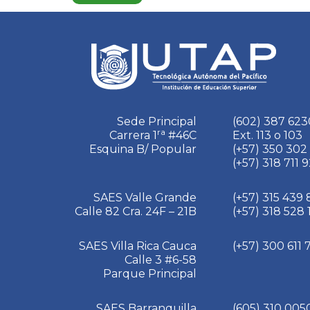
Sede Principal
(602) 387 623
ra
Carrera 1
#46C
Ext. 113 o 103
Esquina B/ Popular
(+57) 350 302
(+57) 318 711 
SAES Valle Grande
(+57) 315 439
Calle 82 Cra. 24F – 21B
(+57) 318 528
SAES Villa Rica Cauca
(+57) 300 611
Calle 3 #6-58
Parque Principal
SAES Barranquilla
(605) 310 005