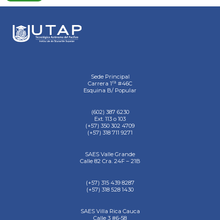
Sede Principal
ra
Carrera 1
#46C
Esquina B/ Popular
(602) 387 6230
Ext. 113 o 103
(+57) 350 302 4709
(+57) 318 711 9271
SAES Valle Grande
Calle 82 Cra. 24F – 21B
(+57) 315 439 8287
(+57) 318 528 1430
SAES Villa Rica Cauca
Calle 3 #6-58