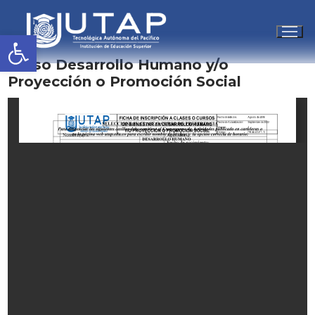
Abrir barra de herramientas
Ir
Curso Desarrollo Humano y/o
al
Proyección o Promoción Social
contenido