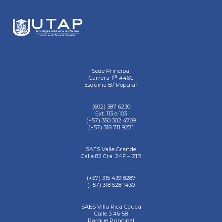
Sede Principal
ra
Carrera 1
#46C
Esquina B/ Popular
(602) 387 6230
Ext. 113 o 103
(+57) 350 302 4709
(+57) 318 711 9271
SAES Valle Grande
Calle 82 Cra. 24F – 21B
(+57) 315 439 8287
(+57) 318 528 1430
SAES Villa Rica Cauca
Calle 3 #6-58
Parque Principal