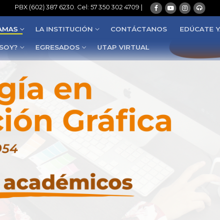
PBX (602) 387 6230. Cel: 57 350 302 4709 |
AMAS
LA INSTITUCIÓN
CONTÁCTANOS
EDÚCATE Y
 SOY?
EGRESADOS
UTAP VIRTUAL