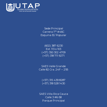
Sede Principal
ra
Carrera 1
#46C
Esquina B/ Popular
(602) 387 6230
Ext. 113 o 103
(+57) 350 302 4709
(+57) 318 711 9271
SAES Valle Grande
Calle 82 Cra. 24F – 21B
(+57) 315 439 8287
(+57) 318 528 1430
SAES Villa Rica Cauca
Calle 3 #6-58
Parque Principal