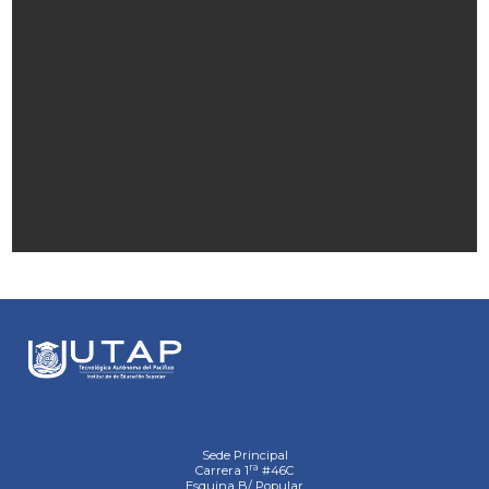
Sede Principal
ra
Carrera 1
#46C
Esquina B/ Popular