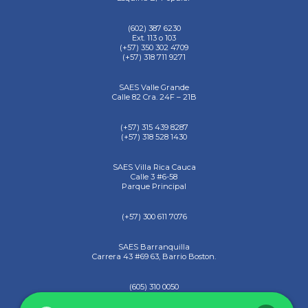
(602) 387 6230
Ext. 113 o 103
(+57) 350 302 4709
(+57) 318 711 9271
SAES Valle Grande
Calle 82 Cra. 24F – 21B
(+57) 315 439 8287
(+57) 318 528 1430
SAES Villa Rica Cauca
Calle 3 #6-58
Parque Principal
(+57) 300 611 7076
SAES Barranquilla
Carrera 43 #69 63, Barrio Boston.
(605) 310 0050
(+57) 317 437 4774