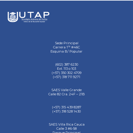
Sede Principal
ra
Carrera 1
#46C
Esquina B/ Popular
(602) 387 6230
Ext. 113 o 103
(+57) 350 302 4709
(+57) 318 711 9271
SAES Valle Grande
Calle 82 Cra. 24F – 21B
(+57) 315 439 8287
(+57) 318 528 1430
SAES Villa Rica Cauca
Calle 3 #6-58
Parque Principal