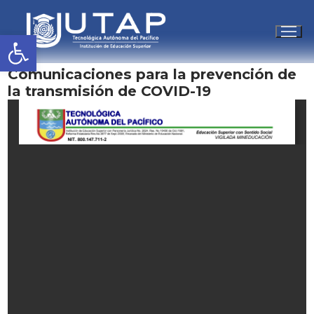
Abrir barra de herramientas
Ir
al
Comunicaciones para la prevención de
contenido
la transmisión de COVID-19