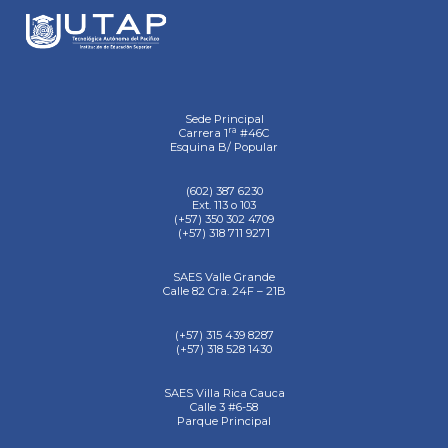
Sede Principal
ra
Carrera 1
#46C
Esquina B/ Popular
(602) 387 6230
Ext. 113 o 103
(+57) 350 302 4709
(+57) 318 711 9271
SAES Valle Grande
Calle 82 Cra. 24F – 21B
(+57) 315 439 8287
(+57) 318 528 1430
SAES Villa Rica Cauca
Calle 3 #6-58
Parque Principal