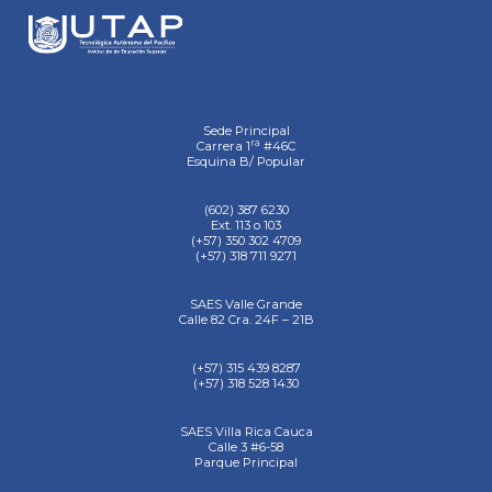
Sede Principal
ra
Carrera 1
#46C
Esquina B/ Popular
(602) 387 6230
Ext. 113 o 103
(+57) 350 302 4709
(+57) 318 711 9271
SAES Valle Grande
Calle 82 Cra. 24F – 21B
(+57) 315 439 8287
(+57) 318 528 1430
SAES Villa Rica Cauca
Calle 3 #6-58
Parque Principal