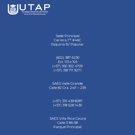
Sede Principal
ra
Carrera 1
#46C
Esquina B/ Popular
(602) 387 6230
Ext. 113 o 103
(+57) 350 302 4709
(+57) 318 711 9271
SAES Valle Grande
Calle 82 Cra. 24F – 21B
(+57) 315 439 8287
(+57) 318 528 1430
SAES Villa Rica Cauca
Calle 3 #6-58
Parque Principal